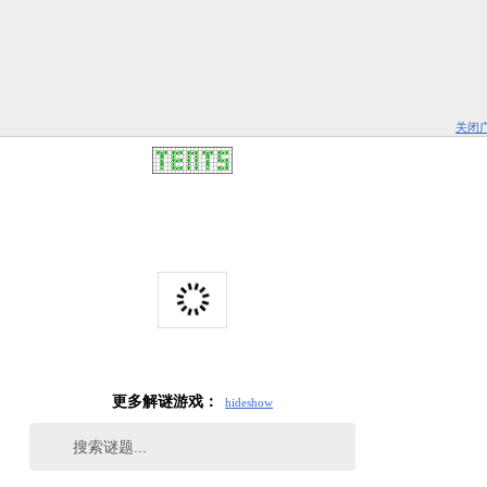
关闭
更多解谜游戏：
hide
show