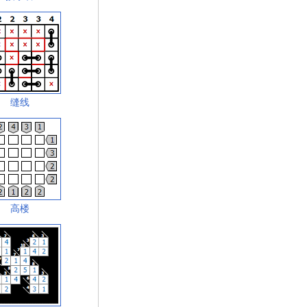
缝线
高楼