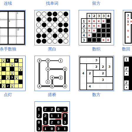
连续
找单词
留方
杀手数独
黑白
数织
数回
点灯
搭桥
数方