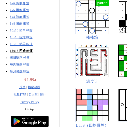
6x6 简单 帐篷
6x6 困难 帐篷
8x8 简单 帐篷
8x8 困难 帐篷
10x10 简单 帐篷
棒棒糖
10x10 困难 帐篷
15x15 简单 帐篷
15x15 困难 帐篷
每日谜题 帐篷
每周谜题 帐篷
每月谜题 帐篷
提供赞助
温度计
反馈
|
指定谜题
批量打印
|
名人堂
|
统计
Privacy Policy
iOS App
LITS（四格骨墙）