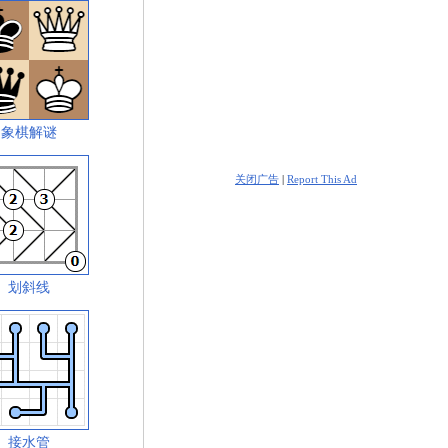
象棋解谜
关闭广告
|
Report This Ad
划斜线
接水管