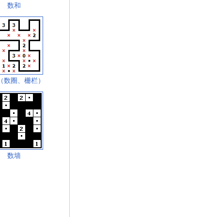
数和
（数圈、栅栏）
数墙