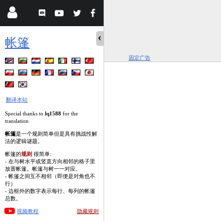
帐篷
固定广告
翻译本站
Special thanks to
lq1588
for the
translation
帐篷
是一个规则简单但是具有挑战性解
法的逻辑谜题。
帐篷的
规则
很简单:
- 在与树水平或竖直方向相邻的格子里
放置帐篷。帐篷与树一一对应。
- 帐篷之间互不相邻（即便是对角也不
行）
- 边框外的数字表示每行、每列的帐篷
总数。
视频教程
隐藏规则