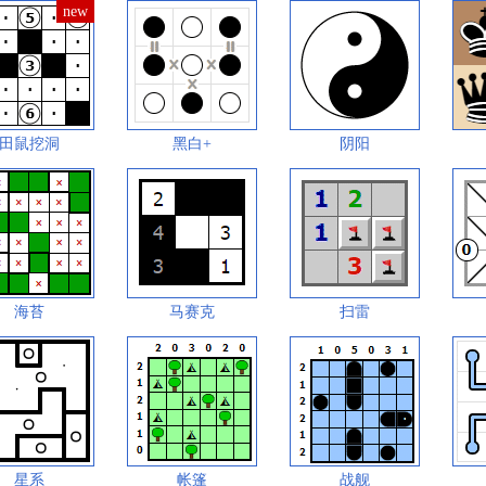
田鼠挖洞
黑白+
阴阳
海苔
马赛克
扫雷
星系
帐篷
战舰