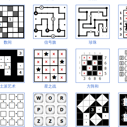
数间
信号旗
珍珠
土派艺术
星之战
方阵和