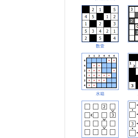
数壹
水箱